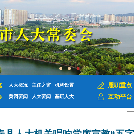
览
履职重点
人大概况
主任之窗
机构设置
心
互动平台
黄冈要闻
人大要闻
基层人大