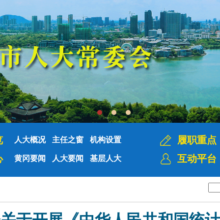
览
履职重点
人大概况
主任之窗
机构设置
心
互动平台
黄冈要闻
人大要闻
基层人大