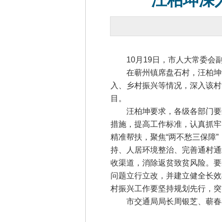
汪柏坤深
10月19日，市人大常委会
在蕲州镇席盘石村，汪柏坤认
入、乡村振兴等情况，深入该村
目。
汪柏坤要求，各级各部门要进
措施，提高工作标准，认真抓牢
精准帮扶，聚焦“两不愁三保障
持、人居环境整治、完善通村通
收渠道，消除返贫致贫风险。要
问题立行立改，并建立健全长效
村振兴工作要坚持规划先行，突
市交通局局长周银芝、蕲春县