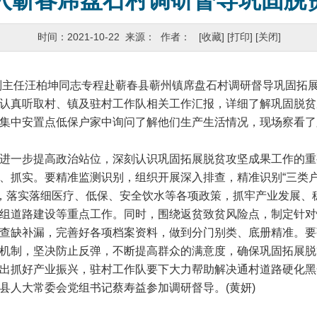
入蕲春席盘石村调研督导巩固脱
时间：2021-10-22 来源： 作者：
[收藏]
[打印]
[关闭]
副主任汪柏坤同志专程赴蕲春县蕲州镇席盘石村调研督导巩固拓
真听取村、镇及驻村工作队相关工作汇报，详细了解巩固脱贫
集中安置点低保户家中询问了解他们生产生活情况，现场察看了
一步提高政治站位，深刻认识巩固拓展脱贫攻坚成果工作的重
、抓实。要精准监测识别，组织开展深入排查，精准识别“三类户
”，落实落细医疗、低保、安全饮水等各项政策，抓牢产业发展、
组道路建设等重点工作。同时，围绕返贫致贫风险点，制定针对
查缺补漏，完善好各项档案资料，做到分门别类、底册精准。要
机制，坚决防止反弹，不断提高群众的满意度，确保巩固拓展脱
出抓好产业振兴，驻村工作队要下大力帮助解决通村道路硬化黑
人大常委会党组书记蔡寿益参加调研督导。(黄妍)