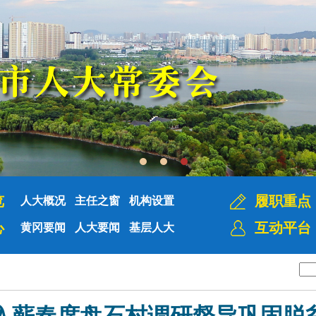
览
履职重点
人大概况
主任之窗
机构设置
心
互动平台
黄冈要闻
人大要闻
基层人大