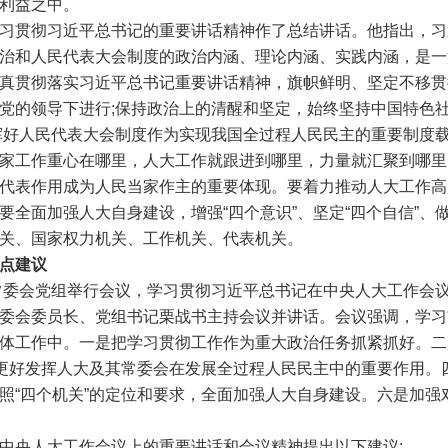
利益之中。
贯彻习近平总书记的重要讲话精神作了总结讲话。他指出，习
治和人民代表大会制度的政治内涵、理论内涵、实践内涵，是一
真贯彻落实习近平总书记重要讲话精神，旗帜鲜明、坚定不移贯
党的领导下进行;保持政治上的清醒和坚定，始终坚持中国特色
挥好人民代表大会制度作为实现我国全过程人民民主的重要制度载
家工作重心在哪里，人大工作就跟进到哪里，力量就汇聚到哪里
代表作用成为人民当家作主的重要体现。要着力推动人大工作高
全面加强人大自身建设，增强“四个意识”、坚定“四个自信”、做
关、国家权力机关、工作机关、代表机关。
点建议
常委会党组举行会议，学习贯彻习近平总书记在中央人大工作会
委会委员长、党组书记栗战书主持会议并讲话。会议强调，学习
体工作中。一是把学习贯彻工作作为重大政治任务抓紧抓好。二
是更好发挥人大及其常委会在发展全过程人民民主中的重要作用。
照“四个机关”的定位和要求，全面加强人大自身建设。六是加强
央人大工作会议上的重要讲话和会议精神提出以下建议: