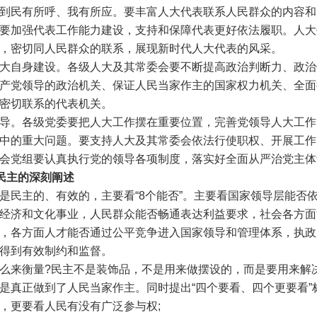
民有所呼、我有所应。要丰富人大代表联系人民群众的内容和
要加强代表工作能力建设，支持和保障代表更好依法履职。人大
，密切同人民群众的联系，展现新时代人大代表的风采。
自身建设。各级人大及其常委会要不断提高政治判断力、政治
产党领导的政治机关、保证人民当家作主的国家权力机关、全面
密切联系的代表机关。
。各级党委要把人大工作摆在重要位置，完善党领导人大工作
中的重大问题。要支持人大及其常委会依法行使职权、开展工作，
会党组要认真执行党的领导各项制度，落实好全面从严治党主体
民民主的深刻阐述
主的、有效的，主要看“8个能否”。主要看国家领导层能否
经济和文化事业，人民群众能否畅通表达利益要求，社会各方面
，各方面人才能否通过公平竞争进入国家领导和管理体系，执政
得到有效制约和监督。
来衡量?民主不是装饰品，不是用来做摆设的，而是要用来解
是真正做到了人民当家作主。同时提出“四个要看、四个更要看”
更要看人民有没有广泛参与权;