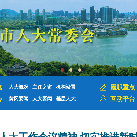
览
履职重点
人大概况
主任之窗
机构设置
心
互动平台
黄冈要闻
人大要闻
基层人大