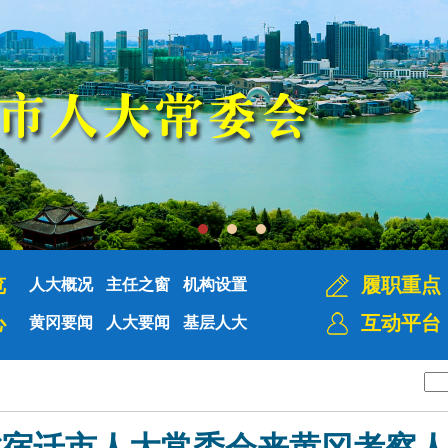
览
履职重点
人大概况
主任之窗
机构设置
心
互动平台
黄冈要闻
人大要闻
基层人大