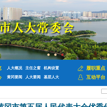
览
履职重点
人大概况
主任之窗
机构设置
心
互动平台
黄冈要闻
人大要闻
基层人大