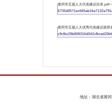
黄冈市五届人大代表建议目录.pdf
6735d0571ec665ab16a7132a791d
黄冈市五届人大优秀代表建议推荐表.
c9cfbc28b808316d042cfbcad20bf
地址：湖北省黄冈市黄