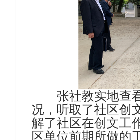
张社教实地查看
况，听取了社区创
解了社区在创文工
区单位前期所做的