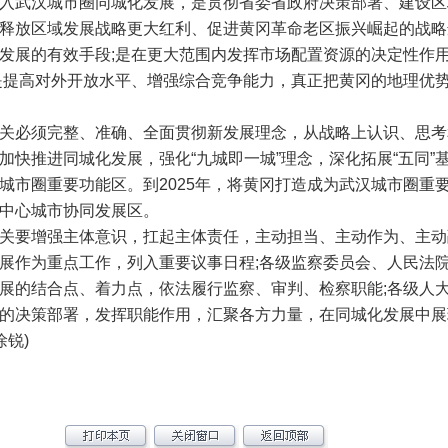
武汉城市圈同城化发展，是贯彻省委省政府决策部署、建设区域
释放区域发展战略更大红利、促进黄冈革命老区振兴崛起的战略
发展的有效手段;是在更大范围内发挥市场配置资源的决定性作
是提高对外开放水平、增强综合竞争能力，真正把黄冈的地理优
必须完整、准确、全面贯彻新发展理念，从战略上认识、思考
加快推进同城化发展，强化“九城即一城”理念，深化拓展“五同”
城市圈重要功能区。到2025年，将黄冈打造成为武汉城市圈重
中心城市协同发展区。
要增强主体意识，扛起主体责任，主动担当、主动作为、主动融
展作为重点工作，列入重要议事日程;各级监察委员会、人民法
展的结合点、着力点，依法履行监察、审判、检察职能;各级人
的决策部署，发挥职能作用，汇聚各方力量，在同城化发展中展
锐)