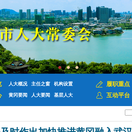
览
履职重点
人大概况
主任之窗
机构设置
心
互动平台
黄冈要闻
人大要闻
基层人大