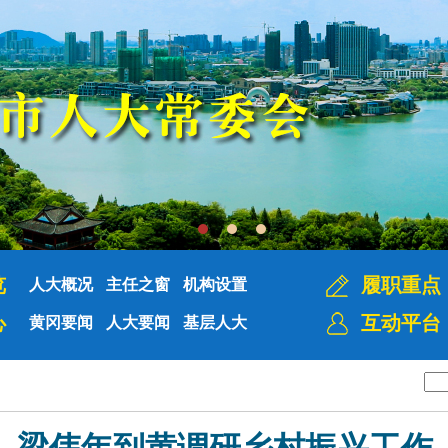
览
履职重点
人大概况
主任之窗
机构设置
心
互动平台
黄冈要闻
人大要闻
基层人大