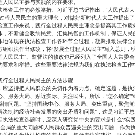
程人民民主参与实践的内在要求。
查工作的必然举措。习近平总书记指出，“人民代表大
全过程人民民主的重大理念，对做好新时代人大工作提出
检查工作来说，践行全过程人民民主理念是提高其工作质
体，不断健全吸纳民意、汇集民智的工作机制，保证人民
体地体现在执法检查工作各环节全过程，凝聚推动法律全
组织法作出修改，将“发展全过程人民民主”写入总则，
程人民民主”。监督法的修改也已经列入了全国人大常委
的要求和举措。这些重要法律法规为我们在执法检查工作
。
行全过程人民民主的方法步骤
坚持把人民群众的关切作为着力点。确定选题，是执法
、服务大局、贴近实际、关注民生。所以，“怎么确定”“
感情问题。“坚持围绕中心、服务大局、突出重点，聚焦
解决制约经济社会发展的突出矛盾和问题”，这是习近平
定执法检查选题时，应深入研究党中央的要求是什么?实践
定全局的重大问题和人民群众普遍关注的突出问题，作为