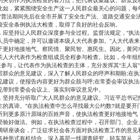
的关切作为执法检查的着力点，把代表议案建议、群众反
比如，紧紧围绕安全生产这一人民群众最关心的问题，每
五”普法期间先后在全市开展了安全生产法、道路交通安全
校安全条例执法大检查，取得了良好的社会反响。
坚持让人民群众深度参与全过程。监督法规定，“执法
人员中确定，并可以邀请本级人大代表参加。”人大代表
于更好地接地气、察民情、聚民智、惠民生。因此，黄冈
关人大代表作为检查组成员全程参与检查。比如，今年组
表参与，让代表作为执法检查的主体，充分发挥其“主人翁
层群众的意见建议，深入了解人民群众的呼声和期盼;在
见建议，使报告内容更好为群众鼓与呼;在常委会审议执
见带到常委会会议上、落实到审议意见中。
持充分听取广大人民群众的意见建议。习近平总书记指
主的真谛。”在执法检查中怎么寻找最大公约数?就是要开
听到更多原汁原味的百姓声音，使执法检查更好地接地气
经验好做法。例如，在执法检查过程中，召开部门、企业
调研座谈会，广泛征求社会各方面对执法检查工作的意见
多种形式有机结合，深入基层一线调查研究，轻车简从、