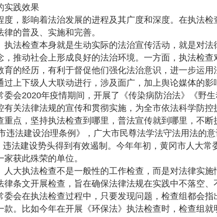
实践效果
度，影响着法治发展的进程及其广度和深度。在执法检
法律的普及、实施和完善。
执法检查本身就是生动实际的法治宣传活动，就是对法
念，推动社会上形成良好的法治环境。一方面，执法检查
教育的经历，有利于督促他们强化法治意识，进一步运用
通过上下级人大联动进行，涉及面广，加上舆论媒体的影
常委会2020年疫情期间，开展了《传染病防治法》《野
控有关法律法规的宣传和贯彻实施，为全市依法科学防控
查重点，坚持执法检查到哪里，普法宣传就到哪里，不断
黄冈市违法建设治理条例》，广大市民尊法学法守法用法的
%，违法建设势头得到有效遏制。今年年初，黄冈市人大常
一家获此殊荣的单位。
人大执法检查不是一般性的工作检查，而是对法律实施
法律条文开展检查，旨在确保法律法规在实践中不落空、
常委会在执法检查过程中，只要发现问题，检查组都会指
一款。比如今年在开展《环保法》执法检查时，检查组就