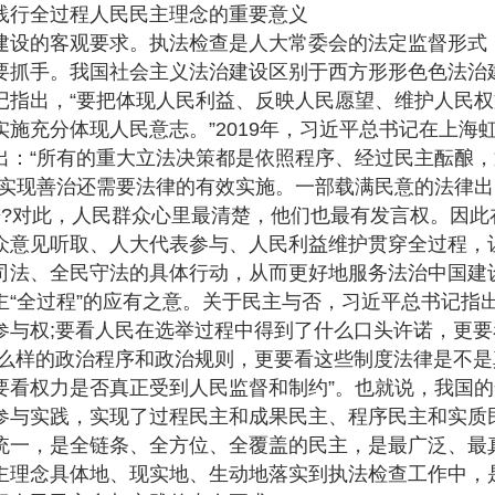
行全过程人民民主理念的重要意义
设的客观要求。执法检查是人大常委会的法定监督形式
要抓手。我国社会主义法治建设区别于西方形形色色法治
记指出，“要把体现人民利益、反映人民愿望、维护人民
施充分体现人民意志。”2019年，习近平总书记在上海
出：“所有的重大立法决策都是依照程序、经过民主酝酿
，实现善治还需要法律的有效实施。一部载满民意的法律
进?对此，人民群众心里最清楚，他们也最有发言权。因此
众意见听取、人大代表参与、人民利益维护贯穿全过程，
司法、全民守法的具体行动，从而更好地服务法治中国建
全过程”的应有之意。关于民主与否，习近平总书记指出
参与权;要看人民在选举过程中得到了什么口头许诺，更
什么样的政治程序和政治规则，更要看这些制度法律是不是
要看权力是否真正受到人民监督和制约”。也就说，我国
参与实践，实现了过程民主和成果民主、程序民主和实质
统一，是全链条、全方位、全覆盖的民主，是最广泛、最
主理念具体地、现实地、生动地落实到执法检查工作中，是