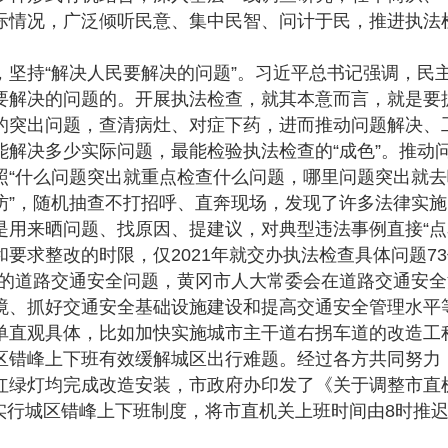
际情况，广泛倾听民意、集中民智、问计于民，推进执法
持“解决人民要解决的问题”。习近平总书记强调，民
要解决的问题的。开展执法检查，就其本意而言，就是要
的突出问题，查清病灶、对症下药，进而推动问题解决、
能解决多少实际问题，最能检验执法检查的“成色”。推动
照“什么问题突出就重点检查什么问题，哪里问题突出就去
暗访”，随机抽查不打招呼、直奔现场，发现了许多法律实
是用来晒问题、找原因、提建议，对典型违法事例直接“点
要求整改的时限，仅2021年就交办执法检查具体问题7
出的道路交通安全问题，黄冈市人大常委会在道路交通安
境、抓好交通安全基础设施建设和提高交通安全管理水平
单直观具体，比如加快实施城市主干道右拐车道的改造工
区错峰上下班有效缓解城区出行难题。经过各方共同努力
红绿灯均完成改造安装，市政府办印发了《关于调整市直
正式实行城区错峰上下班制度，将市直机关上班时间由8时推迟