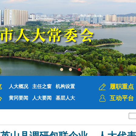
览
履职重点
人大概况
主任之窗
机构设置
心
互动平台
黄冈要闻
人大要闻
基层人大