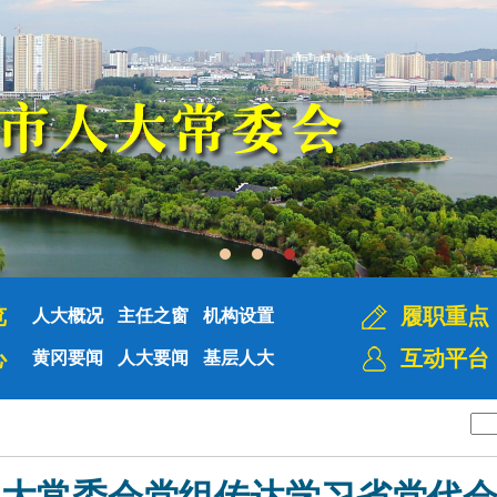
览
履职重点
人大概况
主任之窗
机构设置
心
互动平台
黄冈要闻
人大要闻
基层人大