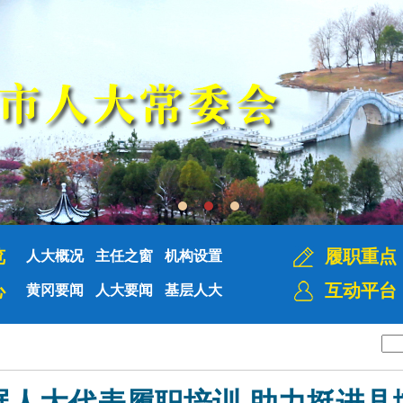
览
履职重点
人大概况
主任之窗
机构设置
心
互动平台
黄冈要闻
人大要闻
基层人大