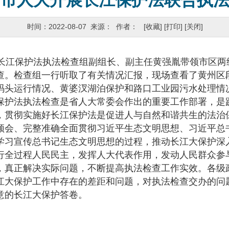
冈市人大开展长江保护法联合执
时间：2022-08-07 来源： 作者：
[收藏]
[打印]
[关闭]
江保护法执法检查组副组长、副主任黄强胤带领市区两
查。检查组一行听取了有关情况汇报，现场查看了黄州区
码头运行情况、黄婆汊湖泊保护和路口工业园污水处理情
护法执法检查是省人大常委会作出的重要工作部署，是
，贯彻实施好长江保护法是促进人与自然和谐共生的法治
领会、完整准确全面贯彻习近平生态文明思想、习近平总
学习宣传总书记生态文明思想的过程，推动长江大保护深
全过程人民民主，发挥人大代表作用，发动人民群众参
，真正解决实际问题，不断提高执法检查工作实效。各级
江大保护工作中存在的差距和问题，对执法检查交办的问
意的长江大保护答卷。