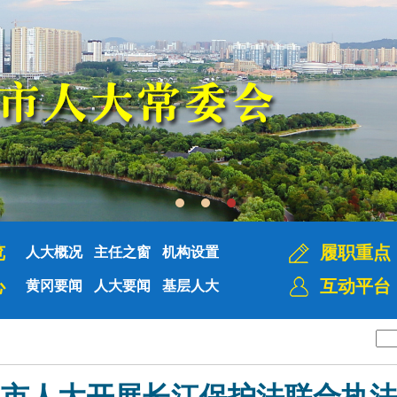
览
履职重点
人大概况
主任之窗
机构设置
心
互动平台
黄冈要闻
人大要闻
基层人大