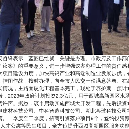
哲锋表示，蓝图已绘就，关键是办理。市政府及工作部
程议案》的重要意义，进一步增强议案办理工作的责任感
大项目建设力度，加快高钙产业和高端制造业发展步伐，
，挂图作战，按时办理，向全市人民交一份满意答卷。在
展情况，主路面硬化工程基本完工，现处于养护期，预计1
，2023年政府计划投资2.3亿元，用于西城高新园区
赞许声。据悉，该市启动实施西城大开发工程，先后投资1
申建材科技公司、中科智造科技公司、湖北粤玻科技公司等
。一季度至三季度，招商引资落户项目9个，签约投资额达
、人才公寓等民生项目，全方位提升西城高新园区服务功