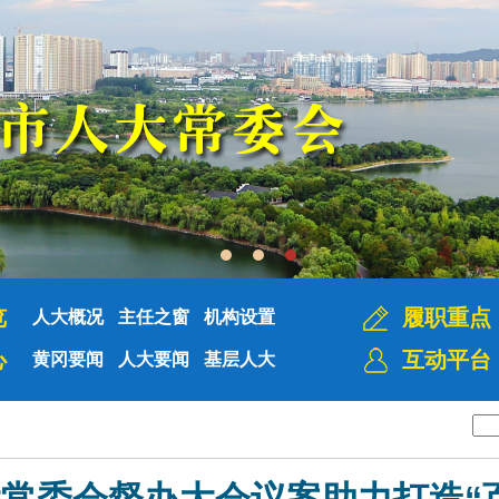
览
履职重点
人大概况
主任之窗
机构设置
心
互动平台
黄冈要闻
人大要闻
基层人大