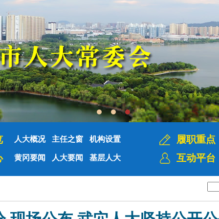
览
履职重点
人大概况
主任之窗
机构设置
心
互动平台
黄冈要闻
人大要闻
基层人大