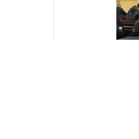
“这是一次以实干为导向的
根本目的就是改变‘重任命
展。”武穴市人大常委会党
“开展满意度测评工作，给
市人大代表程维大兴奋地说
加强对人大及其常委会任命
持把对政府工作部门开展满
民办实事、解难题的重要抓
导，严密组织。
市人大常委
究，成立专班，出台方案，