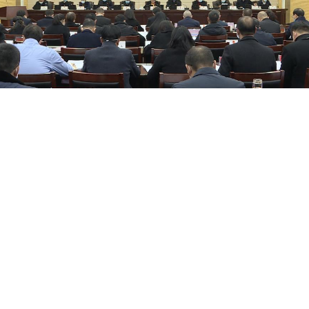
大比拼。27位人大任命人员汇报各自部门工作履职情
轻监督’的局面，监督任命人员加压奋进、实干争先，全力
组书记、主任蔡军表示。
我最深的感受是政府的工作和人大的监督都更加公开、
。
人员的监督，是宪法和法律赋予的重要职权。换届以
意度测评作为任后监督的重要措施，作为全面提升依法行
手，精心部署，扎实推进，促进提升人大任后监督工作的
会党组会议、市人大常委会主任会议分别对政府工作部门
制定措施，严明纪律，确保此项工作扎实有序推进。
二是