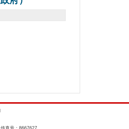
市政府）
）
d
传真号：8667627