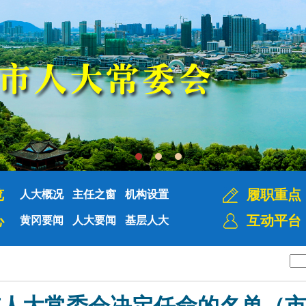
览
履职重点
人大概况
主任之窗
机构设置
心
互动平台
黄冈要闻
人大要闻
基层人大