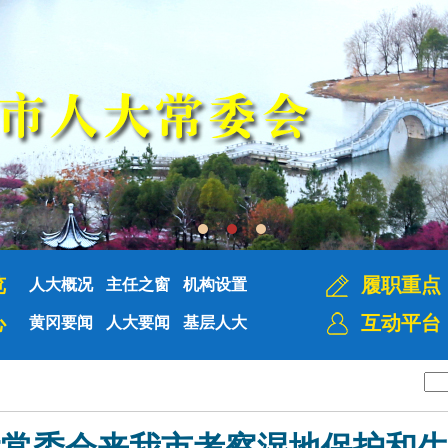
览
履职重点
人大概况
主任之窗
机构设置
心
互动平台
黄冈要闻
人大要闻
基层人大