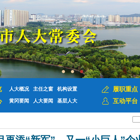
览
履职重点
人大概况
主任之窗
机构设置
心
互动平台
黄冈要闻
人大要闻
基层人大