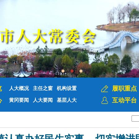
览
履职重点
人大概况
主任之窗
机构设置
心
互动平台
黄冈要闻
人大要闻
基层人大