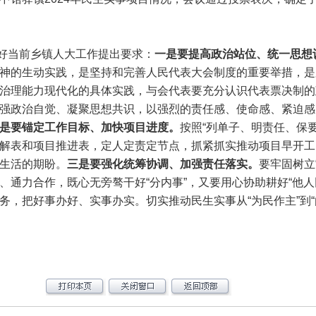
当前乡镇人大工作提出要求：
一是
要
提高政治站位、统一思想
神的生动实践，是坚持和完善人民代表大会制度的重要举措，是
治理能力现代化的具体实践，与会代表要充分认识代表票决制的
强政治自觉、凝聚思想共识，以强烈的责任感、使命感、紧迫感
是
要
锚定工作目标、加快项目进度。
按照“列单子、明责任、保
解表和项目推进表，定人定责定节点，抓紧抓实推动项目早开工
生活的期盼。
三是
要
强化统筹协调、加强责任落实。
要牢固树立
、通力合作，既心无旁骜干好“分内事”，又要用心协助耕好“他人
务，把好事办好、实事办实。切实推动民生实事从“为民作主”到“