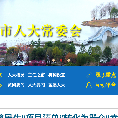
览
履职重点
人大概况
主任之窗
机构设置
心
互动平台
黄冈要闻
人大要闻
基层人大