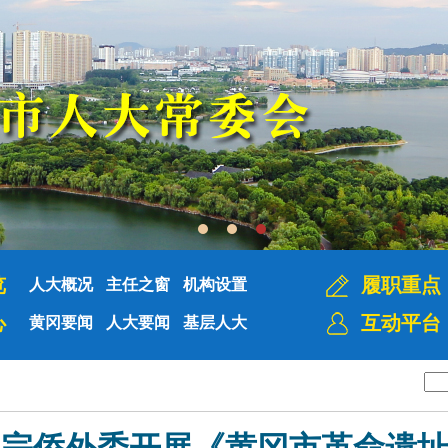
览
履职重点
人大概况
主任之窗
机构设置
心
互动平台
黄冈要闻
人大要闻
基层人大