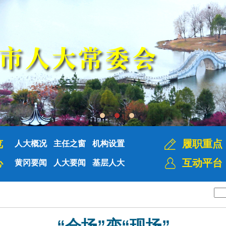
览
履职重点
人大概况
主任之窗
机构设置
心
互动平台
黄冈要闻
人大要闻
基层人大