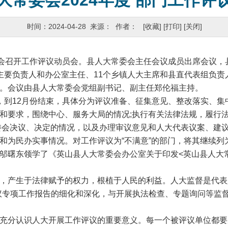
大常委会2024年度 部门工作评
时间：2024-04-28 来源： 作者：
[收藏]
[打印]
[关闭]
会召开工作评议动员会。县人大常委会主任会议成员出席会议，
主要负责人和办公室主任、11个乡镇人大主席和县直代表组负责
。会议由县人大常委会党组副书记、副主任郑伦福主持。
到12月份结束，具体分为评议准备、征集意见、整改落实、集
和要求，围绕中心、服务大局的情况;执行有关法律法规，履行
委会决议、决定的情况，以及办理审议意见和人大代表议案、建议
和为民办实事情况。对工作评议为“不满意”的部门，将其继续列
东领学了《英山县人大常委会办公室关于印发<英山县人大常委
生于法律赋予的权力，根植于人民的利益。人大监督是代表人民
议专项工作报告的细化和深化，与开展执法检查、专题询问等监
分认识人大开展工作评议的重要意义。每一个被评议单位都要