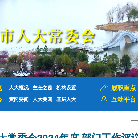
览
履职重点
人大概况
主任之窗
机构设置
心
互动平台
黄冈要闻
人大要闻
基层人大