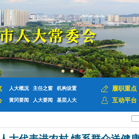
览
履职重点
人大概况
主任之窗
机构设置
心
互动平台
黄冈要闻
人大要闻
基层人大