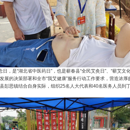
日，是“湖北省中医药日”，也是蕲春县“全民艾灸日”、“蕲艾文
发展的决策部署和全市“我艾健康”服务行动工作要求，营造浓厚
县彭思镇结合自身实际，组织25名人大代表和40名医务人员到丁