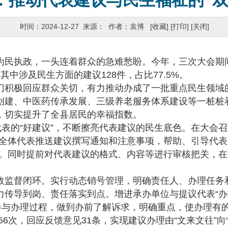
：推动代表建议与民生福祉的“双
时间：2024-12-27 来源： 作者：袁博
[收藏]
[打印]
[关闭]
执政，一头连着群众的急难愁盼。今年，三次大会期间
其中涉及民生方面的建议128件，占比77.5%。
积极回应群众关切，有力推动办成了一批重点民生领域
创建、中医药传承发展、三级养老服务体系建设等一桩桩
，切实提升了全县居民的幸福指数。
表的“好建议”，不断擦亮代表建议的民生底色。在大会召
向全体代表推送建议撰写通知和注意事项，帮助、引导代
生”。同时提前对代表建议的格式、内容等进行审核把关，
督闭环。实行动态销号管理，明确责任人、办理任务和
力传导到岗、责任落实到点。增进承办单位与提议代表“办
参与办理过程，做到办前了解诉求，明确重点，使办理有
56次，回应反馈意见31条，实现建议办理由“文来文往”向