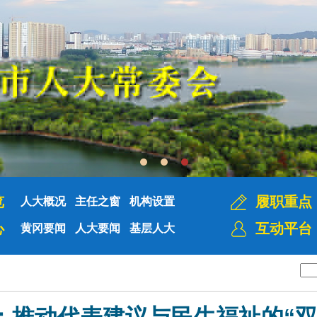
览
履职重点
人大概况
主任之窗
机构设置
心
互动平台
黄冈要闻
人大要闻
基层人大