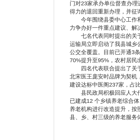
门对23家承办单位督查办
得力的退回重新办理，并征询
今年围绕县委中心工作和群
力争办好一件重点建议、解
七名代表同时提出的关于
运输局立即启动了我县城乡
公交全覆盖。目前已开通3条
70%提升至95%，农村居
四名代表联合提出了关于
北宋医王庞安时品牌为契机，
建设达标中医阁237家，占
县民政局积极回应人大代
已建成12 个乡镇养老综合体
养老机构进行改造提升，按
县、乡、村三级的养老服务