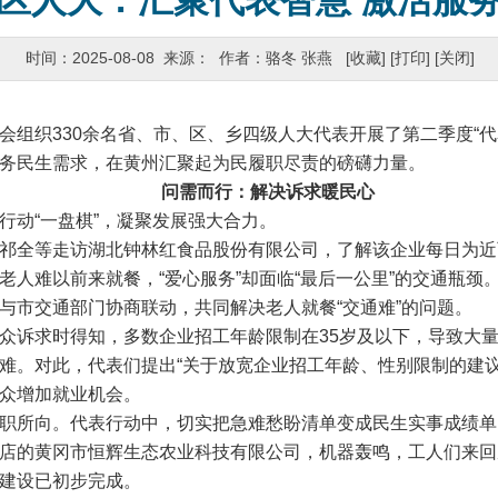
区人大：汇聚代表智慧 激活服
时间：2025-08-08 来源： 作者：骆冬 张燕
[收藏]
[打印]
[关闭]
织330余名省、市、区、乡四级人大代表开展了第二季度“代
务民生需求，在黄州汇聚起为民履职尽责的磅礴力量。
问需而行：解决诉求暖民心
动“一盘棋”，凝聚发展强大合力。
全等走访湖北钟林红食品股份有限公司，了解该企业每日为近
老人难以前来就餐，“爱心服务”却面临“最后一公里”的交通瓶颈
与市交通部门协商联动，共同解决老人就餐“交通难”的问题。
求时得知，多数企业招工年龄限制在35岁及以下，导致大量3
难。对此，代表们提出“关于放宽企业招工年龄、性别限制的建议
众增加就业机会。
所向。代表行动中，切实把急难愁盼清单变成民生实事成绩单
的黄冈市恒辉生态农业科技有限公司，机器轰鸣，工人们来回
建设已初步完成。