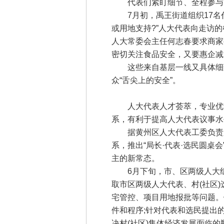
代表们紧盯细节、全程参与，
7月初，禹王街道组织17名代
或用地支持?”人大代表向走访
人大常委会主任何志春要求商家
密切关注食品安全，又要惠企减
这些来自基层一线又具体细致
众“舌尖上的安全”。
人大代表人才荟萃，专业优势
系，有利于提高人大代表议事水
据黄州区人大代表工委负责人
系，推出“局长·代表·选民圆
主的新常态。
6月下旬，市、区两级人大组织
取市区两级人大代表、村(社区
宅管控、项目用地报批等问题。
件和程序;针对代表和选民提出
决村(社区)集体经济发展面临