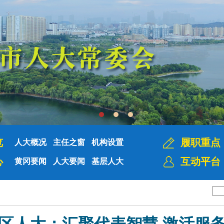
览
履职重点
人大概况
主任之窗
机构设置
心
互动平台
黄冈要闻
人大要闻
基层人大