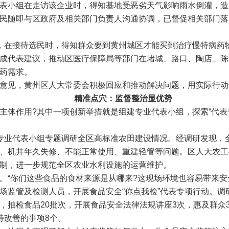
小组在走访该企业时，得知基地受恶劣天气影响雨水倒灌，造
民随即与区政府及相关部门负责人沟通协调，已督促相关部门落
在接待选民时，得知群众要到黄州城区才能买到治疗慢特病药
成代表建议，推动区医疗保障局等部门在堵城、路口、陶店、陈
药需求。
见，黄州区人大常委会积极回应和推动解决问题，用实际行动
精准点穴：监督整治显优势
作用?其中一项创新举措就是组建专业代表小组，探索“代表专
代表小组专题调研全区高标准农田建设情况。经调研发现，全区20
、机井年久失修、不能正常使用、重建轻管等问题。区人大农工
制，进一步规范全区农业水利设施的运营维护。
们这些食品的食材来源是从哪来?这现场环境也容易带来安全隐患.
场监管及检测人员，开展食品安全“你点我检”代表专项行动。调
抽检食品20批次，开展食品安全法律法规讲座3次，惠及群众30
待改善的事项8个。