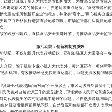
让群众直观了解人大代表监管如何发力，为食品安全监管注入“
表走访辖区内的餐饮企业、养老院等重点场所。“食材来源如何追
的餐饮重点场所和新开企业询问道，并化身“店小二”用心服务企
要建立并严格执行进货查验记录制度，市场监管部门应提供记录
负。
的观察和建议，直指食品安全关键环节，将推动食品安全监管
激活动能：创新机制提质效
明显，不仅能提升代表行动质效，还能加强区人大常委会与各
平。
介绍，除了组建专业小组人大代表外，黄州区还有一项创新举
桌会”见面机制，有效推动民意更快速直达部门，问题更高效得到解
局长.代表.选民“面对面”召开座谈会，市区两级自然资源部门
)选民代表对自然资源工作的意见建议，现场解答人民群众普遍关
针对代表提出的农村宅基地申请难的问题，区自然资源规划局负
的集体经济发展预留用地问题，自然资源和住建部门负责人表示
的瓶颈，向代表和群众交出满意答卷。