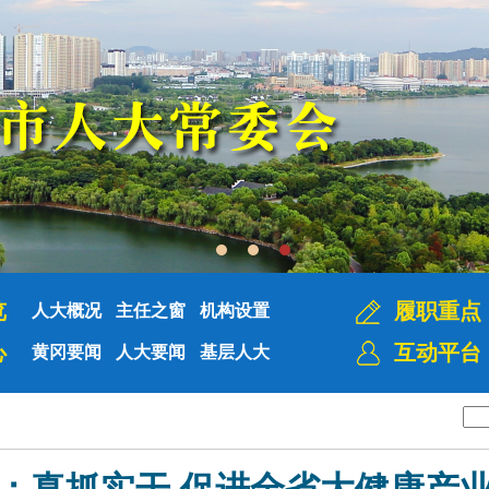
览
履职重点
人大概况
主任之窗
机构设置
心
互动平台
黄冈要闻
人大要闻
基层人大