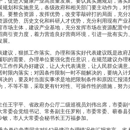
干，促进大健康产业高质量发展。要认真实施规划，落实
展规划和实施意见，各级政府和相关部门要主动作为，对
根。要整合资源，发挥优势，改变零敲碎打的局面，充分
资源优势、历史文化和科研人才优势，充分利用现有产业
育市场主体，建设产业基地，充分发挥市场在资源配置中
招商引资力度，着力营造良好营商环境，引进一批有实力
发展。
表建议，狠抓工作落实。办理和落实好代表建议既是政府
履职的需要。办理单位要强化责任意识，在规范建议办理
的工作作风办好建议，让人大代表满意，让人民群众满意
诺时限内落实；对因条件限制一时不能解决的，要纳入计
解决的，要及时当面实事求是地把限制条件和原因汇报清
为，不等不靠，采取更有针对性、可操作性的措施，努力
主任王宇平、省政府办公厅二级巡视员刘伟出席，市委副
大常委会党组书记、常务副主任罗刚，市委常委、蕲春县
少敏，市人大常委会秘书长王万福参加。
家承办单位负责同志对542号建议办理情况作汇报发言，省