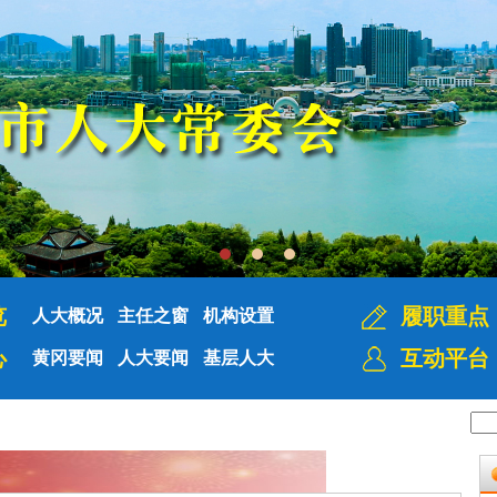
览
履职重点
人大概况
主任之窗
机构设置
心
互动平台
黄冈要闻
人大要闻
基层人大