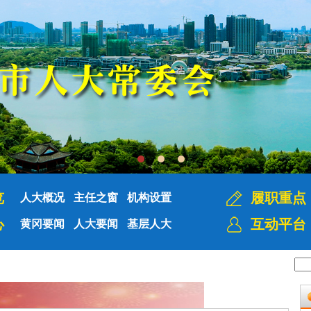
览
履职重点
人大概况
主任之窗
机构设置
心
互动平台
黄冈要闻
人大要闻
基层人大