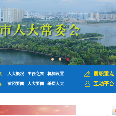
览
履职重点
人大概况
主任之窗
机构设置
心
互动平台
黄冈要闻
人大要闻
基层人大