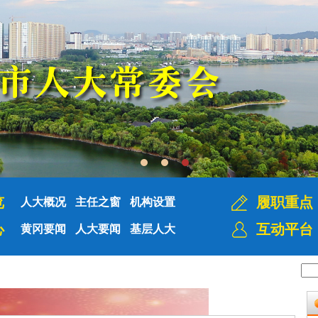
览
履职重点
人大概况
主任之窗
机构设置
心
互动平台
黄冈要闻
人大要闻
基层人大