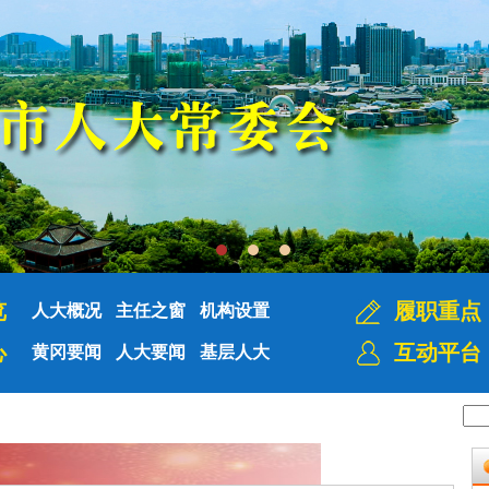
览
履职重点
人大概况
主任之窗
机构设置
心
互动平台
黄冈要闻
人大要闻
基层人大